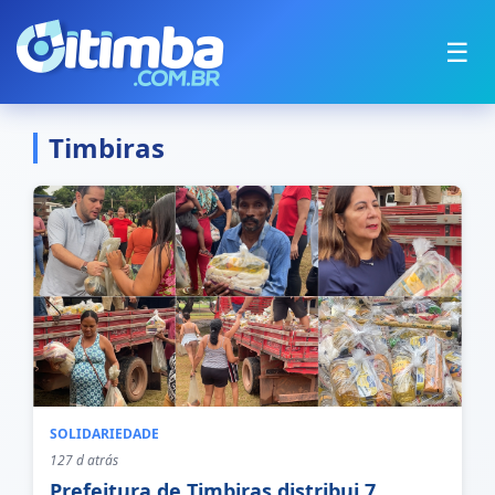
☰
Timbiras
SOLIDARIEDADE
127 d atrás
Prefeitura de Timbiras distribui 7