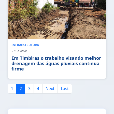
INFRAESTRUTURA
311 d atrás
Em Timbiras o trabalho visando melhor
drenagem das águas pluviais continua
firme
1
2
3
4
Next
Last