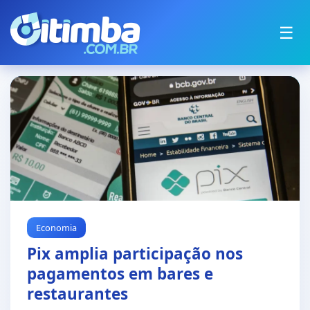
☰
Economia
Pix amplia participação nos
pagamentos em bares e
restaurantes