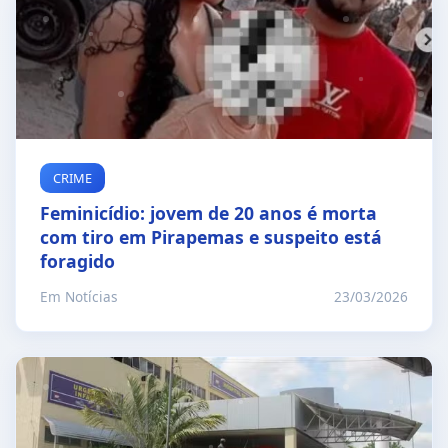
CRIME
Feminicídio: jovem de 20 anos é morta
com tiro em Pirapemas e suspeito está
foragido
Em Notícias
23/03/2026