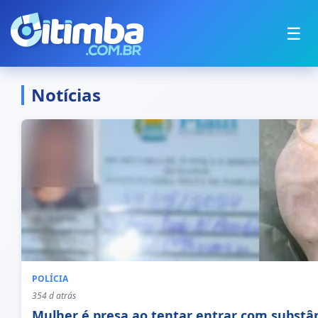
☰
Notícias
POLÍCIA
354 d atrás
Mulher é presa ao tentar entrar com substâ