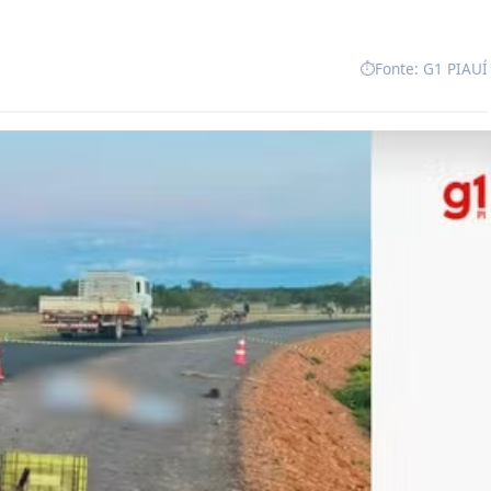
⏱️
Fonte: G1 PIAUÍ