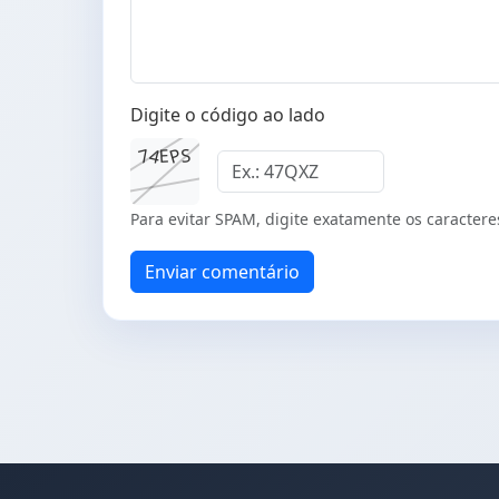
Digite o código ao lado
P
7
4
S
E
Para evitar SPAM, digite exatamente os caractere
Enviar comentário