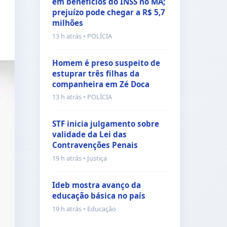
em benefícios do INSS no MA;
prejuízo pode chegar a R$ 5,7
milhões
13 h atrás • POLÍCIA
Homem é preso suspeito de
estuprar três filhas da
companheira em Zé Doca
13 h atrás • POLÍCIA
STF inicia julgamento sobre
validade da Lei das
Contravenções Penais
19 h atrás • Justiça
Ideb mostra avanço da
educação básica no país
19 h atrás • Educação