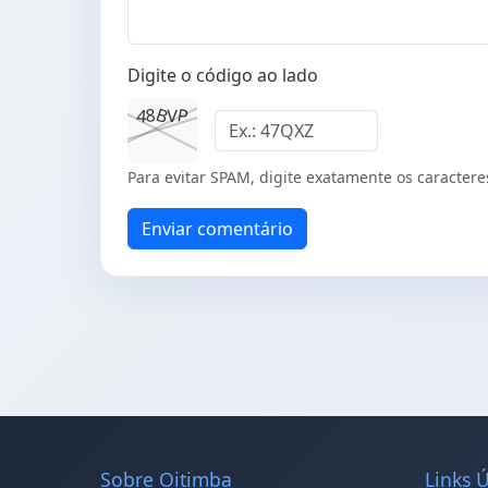
Digite o código ao lado
B
P
8
4
V
Para evitar SPAM, digite exatamente os caractere
Enviar comentário
Sobre Oitimba
Links Ú