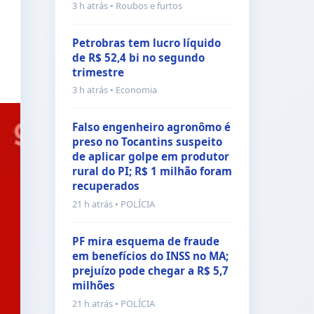
3 h atrás • Roubos e furtos
Petrobras tem lucro líquido
de R$ 52,4 bi no segundo
trimestre
3 h atrás • Economia
Falso engenheiro agronômo é
preso no Tocantins suspeito
de aplicar golpe em produtor
rural do PI; R$ 1 milhão foram
recuperados
21 h atrás • POLÍCIA
PF mira esquema de fraude
em benefícios do INSS no MA;
prejuízo pode chegar a R$ 5,7
milhões
21 h atrás • POLÍCIA